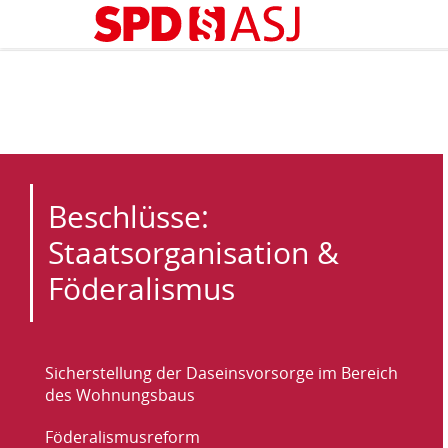
Kopfbereich
Sprungmarken-
Start
›
Themen
›
Staats- und Verfassungsrecht
›
Beschlüsse: Staatso
Navigation
Sie
sind
hier
Inhaltsbereich
Beschlüsse:
Staatsorganisation &
Föderalismus
Themen-
Sicherstellung der Daseinsvorsorge im Bereich
Navigation
des Wohnungsbaus
Föderalismusreform