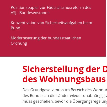
Positionspapier zur Föderalismusreform des
ASJ - Bundesvostands
Konzentration von Sicherheitsaufgaben beim
Bund
Modernisierung der bundesstaatlichen
Ordnung
Sicherstellung der 
Beschlüsse:
des Wohnungsbaus
Staatsorganisation
&
Das Grundgesetz muss im Bereich des Wohnu
Föderalismus
des Bundes an die Länder wieder unabhängig 
muss geschehen, bevor die Übergangsregelunge