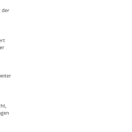
t der
ert
er
weiter
ht,
ngen