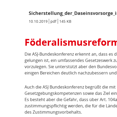
Sicherstellung_der_Daseinsvorsorge
Datum/Gültigkeit:
10.10.2019
Dateiformat:
pdf
Dateigröße:
145 KB
Metadaten:
Föderalismusrefor
Die ASJ-Bundeskonferenz erkennt an, dass es
gelungen ist, ein umfassendes Gesetzeswerk z
vorzulegen. Sie unterstützt aber den Bundesv
einigen Bereichen deutlich nachzubessern und
Auch die ASJ Bundeskonferenz begrüßt die mi
Gesetzgebungskompetenzen sowie das Ziel ein
Es besteht aber die Gefahr, dass über Art. 104
zustimmungspflichtig werden, die für die Lände
des Zustimmungsvorbehalts.