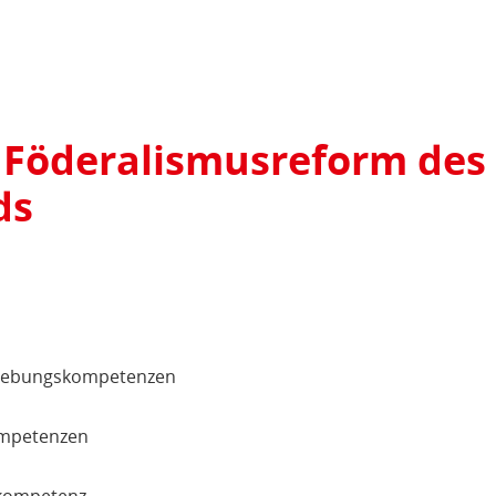
r Föderalismusreform des
ds
zgebungskompetenzen
ompetenzen