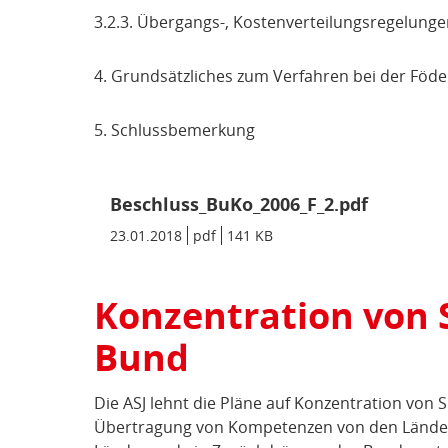
3.2.3. Übergangs-, Kostenverteilungsregelungen
4. Grundsätzliches zum Verfahren bei der Föd
5. Schlussbemerkung
Beschluss_BuKo_2006_F_2.pdf
Datum/Gültigkeit:
23.01.2018
Dateiformat:
pdf
Dateigröße:
141 KB
Metadaten:
Konzentration von 
Bund
Die ASJ lehnt die Pläne auf Konzentration vo
Übertragung von Kompetenzen von den Ländern