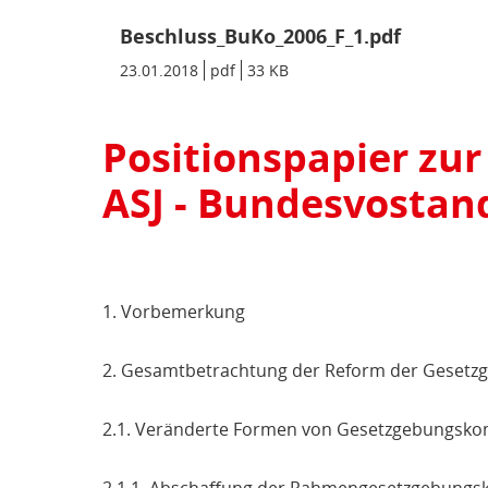
Beschluss_BuKo_2006_F_1.pdf
Datum/Gültigkeit:
23.01.2018
Dateiformat:
pdf
Dateigröße:
33 KB
Metadaten:
Positionspapier zu
ASJ - Bundesvostan
1. Vorbemerkung
2. Gesamtbetrachtung der Reform der Geset
2.1. Veränderte Formen von Gesetzgebungsk