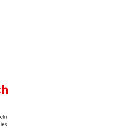
ch
eln
ies