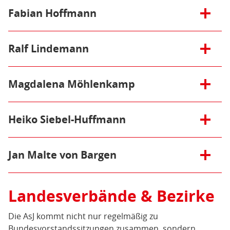
Öffnen/Schließen:
Fabian Hoffmann
E-Mail:
harald[at]baumann-hasske.de
Richter am Bundesgerichtshof, Karlsruhe
Themen:
Zivilrecht, Wirtschaftsrecht, Steuerrecht,
Öffnen/Schließen:
Ralf Lindemann
Presserecht, Medienrecht, Prozessrecht
E-Mail:
Themen:
Verbraucherschutzrecht, Wahlrecht,
asj-mail[at]fabian-hoffmann.de
Informationsfreiheit, Transparenz
Öffnen/Schließen:
Magdalena Möhlenkamp
Öffnen/Schließen:
Heiko Siebel-Huffmann
Öffnen/Schließen:
Jan Malte von Bargen
Landesverbände & Bezirke
Die AsJ kommt nicht nur regelmäßig zu
Bundesvorstandssitzungen zusammen, sondern