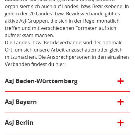
organisiert sich auch auf Landes- bzw. Bezirksebene. In
jedem der 20 Landes- bzw. Bezirksverbände gibt es
aktive AsJ-Gruppen, die sich in der Regel monatlich
treffen und mit verschiedenen Formaten auf sich
aufmerksam machen.
Die Landes- bzw. Bezirksverbände sind der optimale
Ort, um sich unsere Arbeit anzuschauen oder gleich
mitzumachen. Die Ansprechpersonen in den einzelnen
Verbänden findest du hier:
Öffnen/Schließen:
AsJ Baden-Württemberg
Vorsitzende/r: Dr. Jan von Bargen
Öffnen/Schließen:
AsJ Bayern
Zur Homepage der AsJ Baden-Württemberg.
Vorsitzende/r: Katja Weitzel
Öffnen/Schließen:
AsJ Berlin
Zur Homepage der AsJ Bayern.
Vorsitzende/r: Christian Oestmann