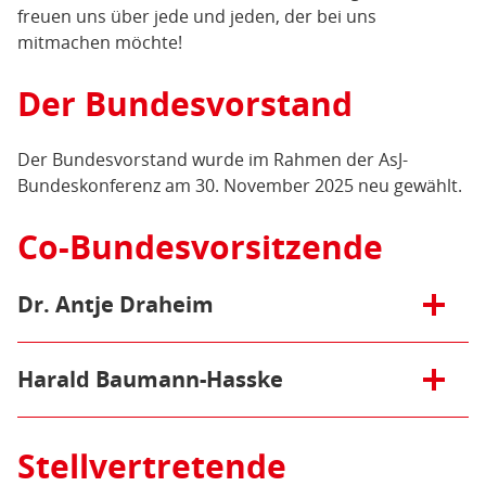
freuen uns über jede und jeden, der bei uns
mitmachen möchte!
Der Bundesvorstand
Der Bundesvorstand wurde im Rahmen der AsJ-
Bundeskonferenz am 30. November 2025 neu gewählt.
Co-Bundesvorsitzende
Öffnen/Schließen:
Dr. Antje Draheim
Bundesvorsitzende
Dr. Antje Draheim
Öffnen/Schließen:
Harald Baumann-Hasske
Themen:
Asylrecht, Sozialrecht, Arbeit gegen
menschenverachtende Einstellungen
Stellvertretende