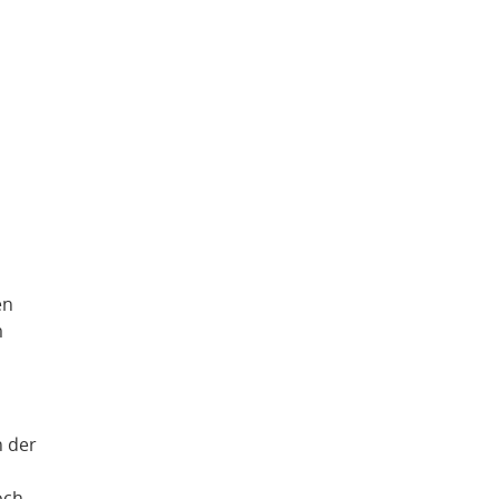
en
m
n der
och.