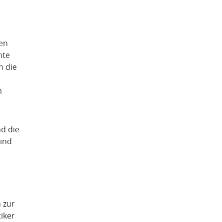
en
hte
n die
m
d die
sind
 zur
iker