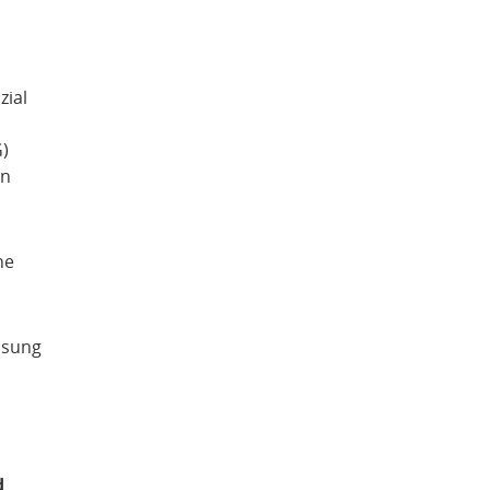
zial
G)
en
he
assung
d