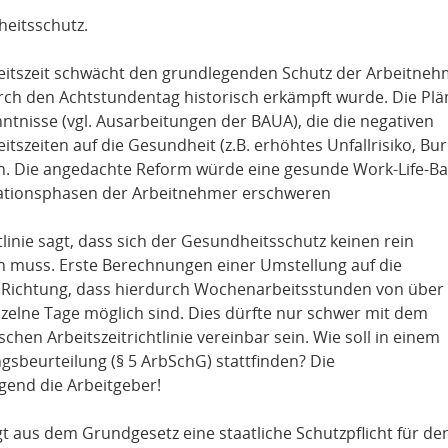
dheitsschutz.
eitszeit schwächt den grundlegenden Schutz der Arbeitneh
ch den Achtstundentag historisch erkämpft wurde. Die Plä
ntnisse (vgl. Ausarbeitungen der BAUA), die die negativen
tszeiten auf die Gesundheit (z.B. erhöhtes Unfallrisiko, Bur
en. Die angedachte Reform würde eine gesunde Work-Life-B
ationsphasen der Arbeitnehmer erschweren
linie sagt, dass sich der Gesundheitsschutz keinen rein
 muss. Erste Berechnungen einer Umstellung auf die
 Richtung, dass hierdurch Wochenarbeitsstunden von über
nzelne Tage möglich sind. Dies dürfte nur schwer mit dem
en Arbeitszeitrichtlinie vereinbar sein. Wie soll in einem
sbeurteilung (§ 5 ArbSchG) stattfinden? Die
egend die Arbeitgeber!
 aus dem Grundgesetz eine staatliche Schutzpflicht für de