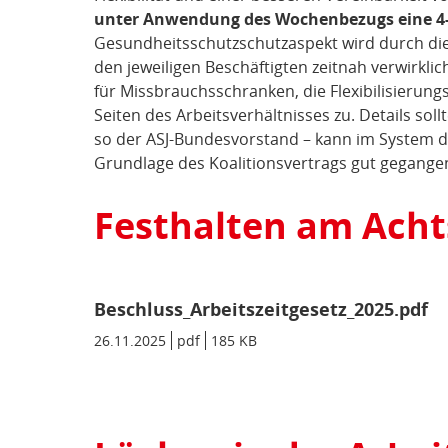
unter Anwendung des Wochenbezugs eine 4-
Gesundheitsschutzschutzaspekt wird durch die 
den jeweiligen Beschäftigten zeitnah verwirklic
für Missbrauchsschranken, die Flexibilisierun
Seiten des Arbeitsverhältnisses zu. Details so
so der ASJ-Bundesvorstand – kann im System d
Grundlage des Koalitionsvertrags gut gegangen
Festhalten am Ach
Beschluss_Arbeitszeitgesetz_2025.pdf
Datum/Gültigkeit:
26.11.2025
Dateiformat:
pdf
Dateigröße:
185 KB
Metadaten: