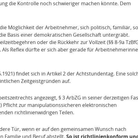
ierung die Kontrolle noch schwieriger machen könnte. Dem
ie Möglichkeit der Arbeitnehmer, sich politisch, familiär, so
die Basis einer demokratischen Gesellschaft untergräbt.
lzeitbegehren oder die Rückkehr zur Vollzeit (§§ 8-9a TzBf
Als Reflex dürfte er sich aber gerade für Arbeitnehmerinn
1921) findet sich in Artikel 2 der Achtstundentag. Eine solc
intlichen Zeitgeistgründen auf.
eitszeitrechts angezeigt, § 3 ArbZG in seiner derzeitigen F
e) Pflicht zur manipulationssicheren elektronischen
nden richtlinienwidrigen Teilen.
andere Tür, wenn er auf den gemeinsamen Wunsch nach
on Familie und Beruf abstellt.
So ist richtlinienkonform un