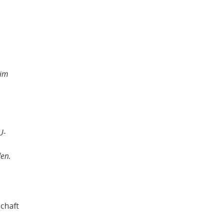
 im
U-
den.
schaft