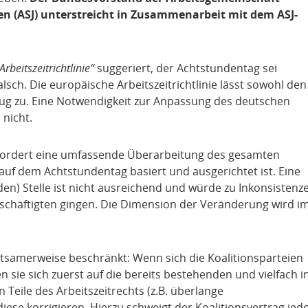
en (ASJ) unterstreicht in Zusammenarbeit mit dem ASJ-
rbeitszeitrichtlinie“
suggeriert, der Achtstundentag sei
alsch. Die europäische Arbeitszeitrichtlinie lässt sowohl den
g zu. Eine Notwendigkeit zur Anpassung des deutschen
 nicht.
fordert eine umfassende Überarbeitung des gesamten
 auf dem Achtstundentag basiert und ausgerichtet ist. Eine
den) Stelle ist nicht ausreichend und würde zu Inkonsistenz
eschäftigten gingen. Die Dimension der Veränderung wird i
ltsamerweise beschränkt: Wenn sich die Koalitionsparteien
n sie sich zuerst auf die bereits bestehenden und vielfach i
Teile des Arbeitszeitrechts (z.B. überlange
ese korrigieren. Hierzu schweigt der Koalitionsvertrag jed