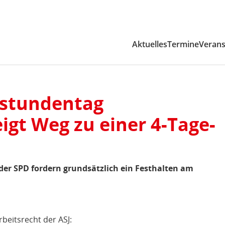
Zum Inhaltsbereich der Seite
Zum Fußbereich der Seite
Aktuelles
Termine
Verans
tstundentag
eigt Weg zu einer 4-Tage-
 der SPD fordern grundsätzlich ein Festhalten am
beitsrecht der ASJ: