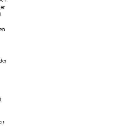
der
d
hen
der
l
en