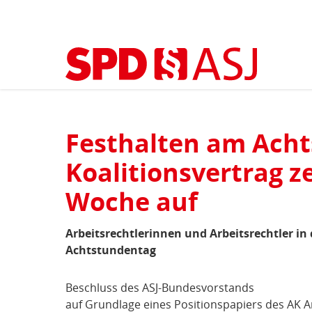
Kopfbereich
Sprungmarken-
Start
›
Themen
›
Arbeitsrecht
(aktuell)
Navigation
Sie
sind
Hauptnavigation
hier
Inhaltsbereich
Festhalten am Ach
Arbeitsrecht
Koalitionsvertrag z
Woche auf
Arbeitsrechtlerinnen und Arbeitsrechtler in
Achtstundentag
Beschluss des ASJ-Bundesvorstands
auf Grundlage eines Positionspapiers des AK Ar