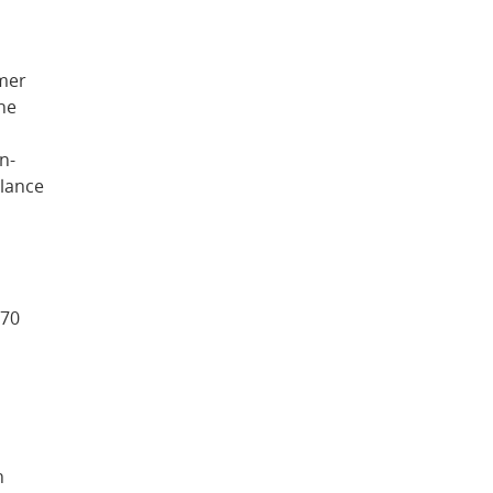
mer
ne
n-
alance
 70
n