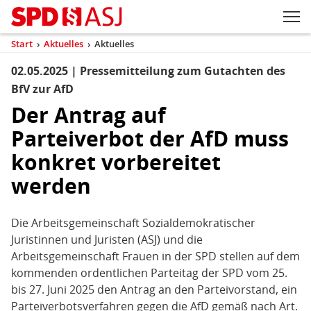
Zum Inhaltsbereich der Seite
Zum Fußbereich der Seite
Kopfbereich
Sprungmarken-
Hauptnavigation
M
Navigation
ei
Start
›
Aktuelles
›
Aktuelles
(aktuell)
Sie
sind
02.05.2025 | Pressemitteilung zum Gutachten des
Inhaltsbereich
Aktuelles
hier
BfV zur AfD
Der Antrag auf
Parteiverbot der AfD muss
konkret vorbereitet
werden
Die Arbeitsgemeinschaft Sozialdemokratischer
Juristinnen und Juristen (ASJ) und die
Arbeitsgemeinschaft Frauen in der SPD stellen auf dem
kommenden ordentlichen Parteitag der SPD vom 25.
bis 27. Juni 2025 den Antrag an den Parteivorstand, ein
Parteiverbotsverfahren gegen die AfD gemäß nach Art.